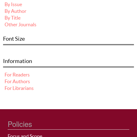
By Issue
By Author
By Title
Other Journals
Font Size
Information
For Readers
For Authors
For Librarians
Policies
Focus and Scope