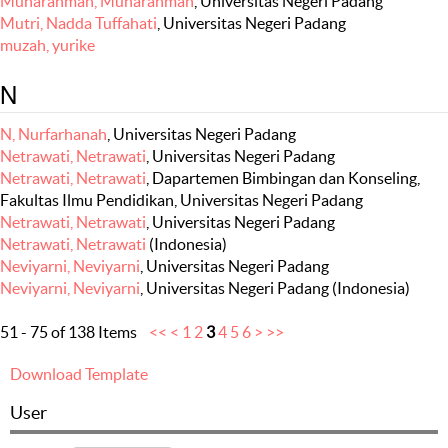
Muharahman, Muharahman
, Universitas Negeri Padang
Mutri, Nadda Tuffahati
, Universitas Negeri Padang
muzah, yurike
N
N, Nurfarhanah
, Universitas Negeri Padang
Netrawati, Netrawati
, Universitas Negeri Padang
Netrawati, Netrawati
, Dapartemen Bimbingan dan Konseling,
Fakultas Ilmu Pendidikan, Universitas Negeri Padang
Netrawati, Netrawati
, Universitas Negeri Padang
Netrawati, Netrawati
(Indonesia)
Neviyarni, Neviyarni
, Universitas Negeri Padang
Neviyarni, Neviyarni
, Universitas Negeri Padang (Indonesia)
51 - 75 of 138 Items
<<
<
1
2
3
4
5
6
>
>>
Download Template
User