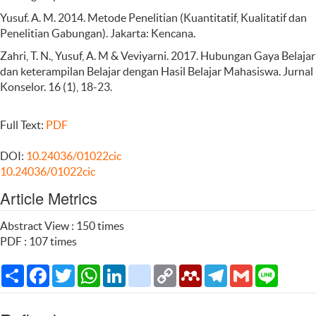
Yusuf. A. M. 2014. Metode Penelitian (Kuantitatif, Kualitatif dan
Penelitian Gabungan). Jakarta: Kencana.
Zahri, T. N., Yusuf, A. M & Veviyarni. 2017. Hubungan Gaya Belajar
dan keterampilan Belajar dengan Hasil Belajar Mahasiswa. Jurnal
Konselor. 16 (1), 18-23.
Full Text:
PDF
DOI:
10.24036/01022cic
10.24036/01022cic
Article Metrics
Abstract View : 150 times
PDF : 107 times
Share
Facebook
Twitter
WhatsApp
LinkedIn
citeulike
Copy
Mendeley
Telegram
Gmail
Line
Link