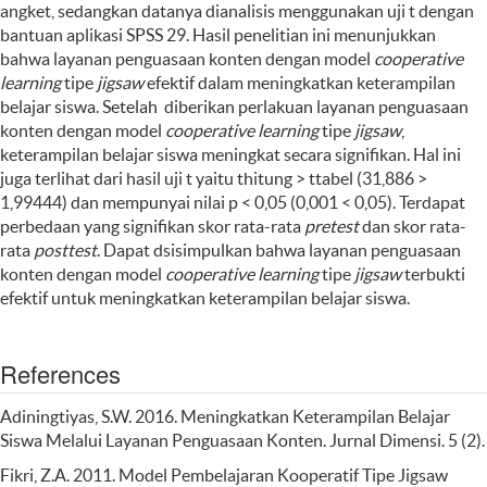
angket, sedangkan datanya dianalisis menggunakan uji t dengan
bantuan aplikasi SPSS 29. Hasil penelitian ini menunjukkan
bahwa layanan penguasaan konten dengan model
cooperative
learning
tipe
jigsaw
efektif dalam meningkatkan keterampilan
belajar siswa. Setelah diberikan perlakuan layanan penguasaan
konten dengan model
cooperative learning
tipe
jigsaw
,
keterampilan belajar siswa meningkat secara signifikan. Hal ini
juga terlihat dari hasil uji t yaitu thitung > ttabel (31,886 >
1,99444) dan mempunyai nilai p < 0,05 (0,001 < 0,05). Terdapat
perbedaan yang signifikan skor rata-rata
pretest
dan skor rata-
rata
posttest
. Dapat dsisimpulkan bahwa layanan penguasaan
konten dengan model
cooperative learning
tipe
jigsaw
terbukti
efektif untuk meningkatkan keterampilan belajar siswa.
References
Adiningtiyas, S.W. 2016. Meningkatkan Keterampilan Belajar
Siswa Melalui Layanan Penguasaan Konten. Jurnal Dimensi. 5 (2).
Fikri, Z.A. 2011. Model Pembelajaran Kooperatif Tipe Jigsaw