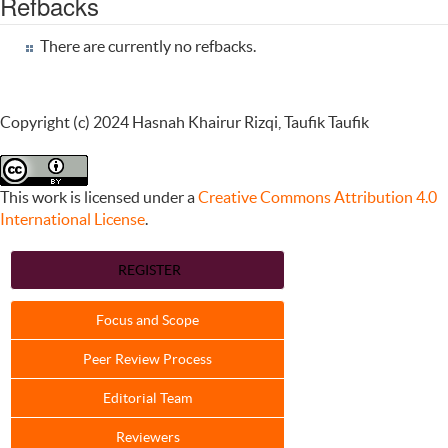
Refbacks
There are currently no refbacks.
Copyright (c) 2024 Hasnah Khairur Rizqi, Taufik Taufik
This work is licensed under a
Creative Commons Attribution 4.0
International License
.
REGISTER
Focus and Scope
Peer Review Process
Editorial Team
Reviewers