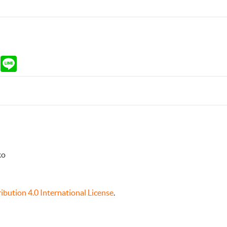
ram
Gmail
Line
ko
bution 4.0 International License
.