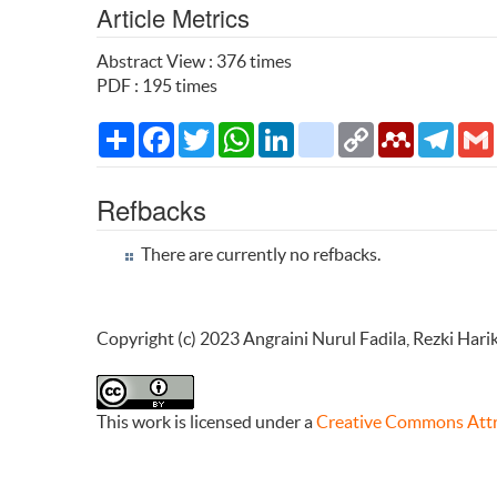
Article Metrics
Abstract View : 376 times
PDF : 195 times
Share
Facebook
Twitter
WhatsApp
LinkedIn
citeulike
Copy
Mendeley
Teleg
Link
Refbacks
There are currently no refbacks.
Copyright (c) 2023 Angraini Nurul Fadila, Rezki Hari
This work is licensed under a
Creative Commons Attri