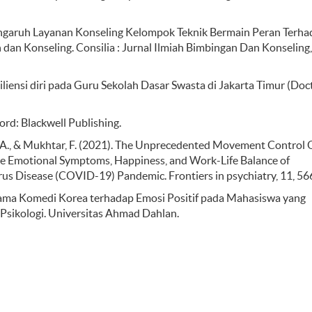
. Pengaruh Layanan Konseling Kelompok Teknik Bermain Peran Terh
dan Konseling. Consilia : Jurnal Ilmiah Bimbingan Dan Konseling, 
siliensi diri pada Guru Sekolah Dasar Swasta di Jakarta Timur (Doc
ford: Blackwell Publishing.
 S. A., & Mukhtar, F. (2021). The Unprecedented Movement Control
ve Emotional Symptoms, Happiness, and Work-Life Balance of
us Disease (COVID-19) Pandemic. Frontiers in psychiatry, 11, 56
rama Komedi Korea terhadap Emosi Positif pada Mahasiswa yang
Psikologi. Universitas Ahmad Dahlan.