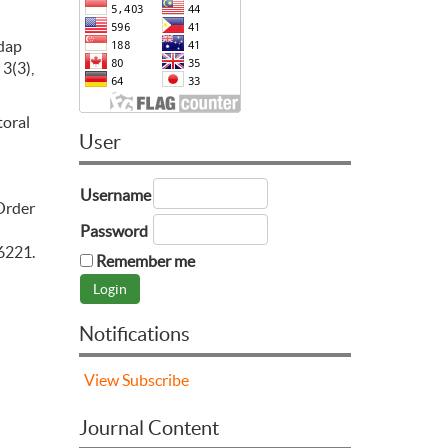
adap
3(3),
toral
User
Username
 Order
Password
6221.
Remember me
Notifications
View
Subscribe
Journal Content