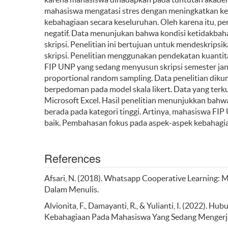
mahasiswa mengatasi stres dengan meningkatkan k
kebahagiaan
secara keseluruhan. Oleh karena itu, 
negatif. Data menunjukan bahwa kondisi ketidakbah
skripsi. Penelitian ini bertujuan untuk mendeskri
skripsi. Penelitian menggunakan pendekatan kuantit
FIP UNP yang sedang menyusun skripsi semester jan
proportional random sampling. Data penelitian di
berpedoman pada model skala likert. Data yang ter
Microsoft Excel. Hasil penelitian menunjukkan ba
berada pada kategori tinggi. Artinya, mahasiswa FI
baik. Pembahasan fokus pada aspek-aspek kebahagia
References
Afsari, N. (2018). Whatsapp Cooperative Learning:
Dalam Menulis.
Alvionita, F., Damayanti, R., & Yulianti, I. (2022).
Kebahagiaan Pada Mahasiswa Yang Sedang Mengerjaka