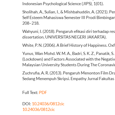
Indonesian Psychological Science (JIPS), 1(01).
Sholihah, A., Sulian, I., & Mishbahuddin, A. (2021)
Self Esteem Mahasiswa Semester III Prodi Bimbingan 
208–218.
Wahyuni, I. (2018). Pengaruh efikasi diri terhadap re
dissertation, UNIVERSITAS NEGERI JAKARTA).
White, P. N. (2006). A Brief History of Happiness. Ox
Yunus, Wan Mohd. W. M. A., Badri, S. K. Z., Panatik,
(Lockdown) and Factors Associated with the Negati
Malaysian University Students During The Coronavir
Zuchrufia, A. R. (2013). Pengaruh Menonton Film D
Sedang Menempuh Skripsi. Empathy Jurnal Fakultas 
Full Text:
PDF
DOI:
10.24036/0812cic
10.24036/0812cic