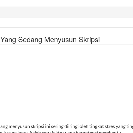
Yang Sedang Menyusun Skripsi
 menyusun skripsi ini sering diiringi oleh tingkat stres yang ting
k yang ketat. Salah satu faktor yang berpotensi membantu