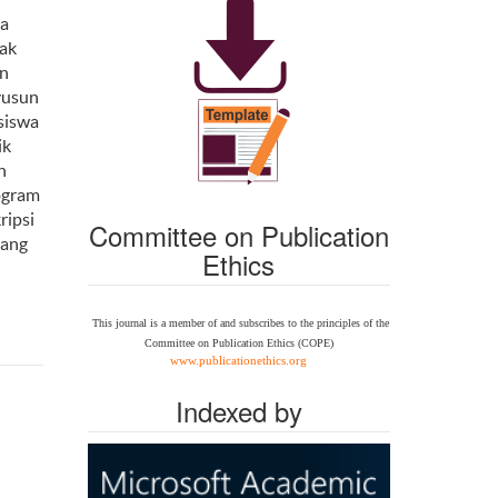
da
pak
un
yusun
siswa
ik
n
ogram
ripsi
Committee on Publication
yang
Ethics
This journal is a member of and subscribes to the
principles of the
Committee on Publication Ethics
(COPE)
www.publicationethics.org
Indexed by