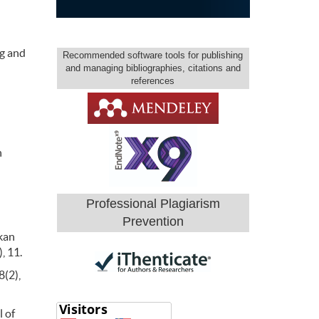
ng and
Recommended software tools for publishing
and managing bibliographies, citations and
references
n
Professional Plagiarism
Prevention
kan
, 11.
8(2),
l of