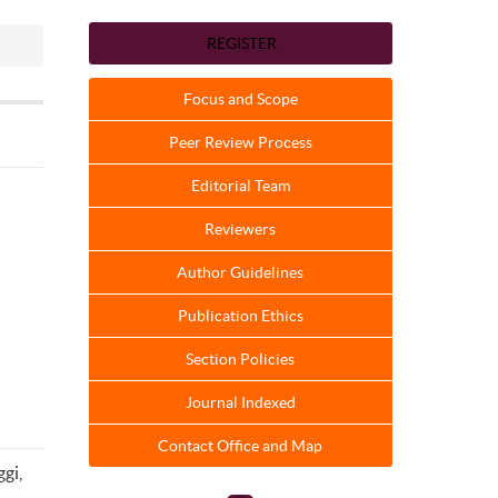
REGISTER
Focus and Scope
Peer Review Process
Editorial Team
Reviewers
Author Guidelines
Publication Ethics
Section Policies
Journal Indexed
Contact Office and Map
gi,