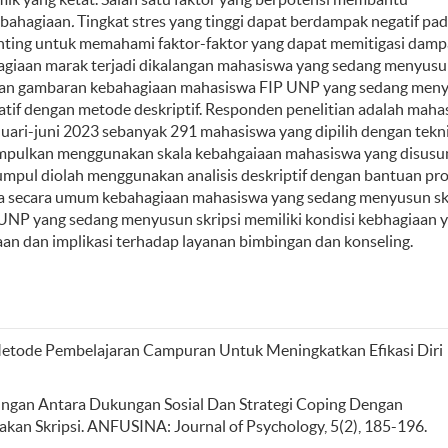
ebahagiaan
.
Tingkat stres yang tinggi dapat berdampak negatif pa
penting untuk memahami faktor-faktor yang dapat memitigasi dam
agiaan marak terjadi dikalangan mahasiswa yang sedang menyus
psikan gambaran kebahagiaan mahasiswa FIP UNP yang sedang men
atif dengan metode deskriptif. Responden penelitian adalah maha
uari-juni 2023 sebanyak 291 mahasiswa yang dipilih dengan tekn
kumpulkan menggunakan skala kebahgaiaan mahasiswa yang disusu
kumpul diolah menggunakan analisis deskriptif dengan bantuan pr
hwa secara umum kebahagiaan mahasiswa yang sedang menyusun sk
P UNP yang sedang menyusun skripsi memiliki kondisi kebhagiaan 
an dan implikasi terhadap layanan bimbingan dan konseling.
 Metode Pembelajaran Campuran Untuk Meningkatkan Efikasi Diri
 Hubungan Antara Dukungan Sosial Dan Strategi Coping Dengan
n Skripsi. ANFUSINA: Journal of Psychology, 5(2), 185-196.