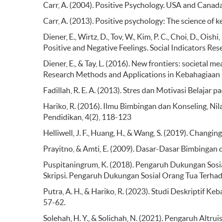
Carr, A. (2004). Positive Psychology. USA and Cana
Carr, A. (2013). Positive psychology: The science o
Diener, E., Wirtz, D., Tov, W., Kim, P. C., Choi, D., Oi
Positive and Negative Feelings. Social Indicators Res
Diener, E., & Tay, L. (2016). New frontiers: societal m
Research Methods and Applications in Kebahagiaan a
Fadillah, R. E. A. (2013). Stres dan Motivasi Belajar
Hariko, R. (2016). Ilmu Bimbingan dan Konseling, Nila
Pendidikan, 4(2), 118-123
Helliwell, J. F., Huang, H., & Wang, S. (2019). Chan
Prayitno, & Amti, E. (2009). Dasar-Dasar Bimbingan d
Puspitaningrum, K. (2018). Pengaruh Dukungan Sos
Skripsi. Pengaruh Dukungan Sosial Orang Tua Terha
Putra, A. H., & Hariko, R. (2023). Studi Deskriptif K
57-62.
Solehah, H. Y., & Solichah, N. (2021). Pengaruh Alt