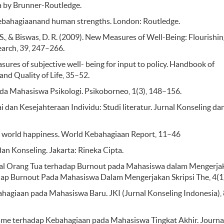
da by Brunner-Routledge.
f kebahagiaanand human strengths. London: Routledge.
shi, S., & Biswas, D. R. (2009). New Measures of Well-Being: Flourishi
earch, 39, 247–266.
easures of subjective well- being for input to policy. Handbook of
nd Quality of Life, 35–52.
 pada Mahasiswa Psikologi. Psikoborneo, 1(3), 148–156.
i dan Kesejahteraan Individu: Studi literatur. Jurnal Konseling da
ging world happiness. World Kebahagiaan Report, 11–46
an Konseling. Jakarta: Rineka Cipta.
ial Orang Tua terhadap Burnout pada Mahasiswa dalam Mengerja
dap Burnout Pada Mahasiswa Dalam Mengerjakan Skripsi The, 4(1)
ebahagiaan pada Mahasiswa Baru. JKI (Jurnal Konseling Indonesia), 
ruisme terhadap Kebahagiaan pada Mahasiswa Tingkat Akhir. Journa