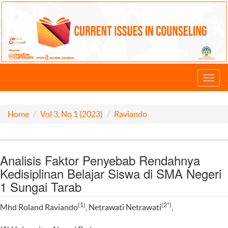
Toggl
navig
Home
Vol 3, No 1 (2023)
Raviando
Analisis Faktor Penyebab Rendahnya
Kedisiplinan Belajar Siswa di SMA Negeri
1 Sungai Tarab
(1)
(2*)
Mhd Roland Raviando
, Netrawati Netrawati
,