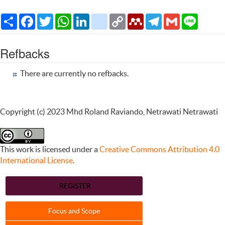
Share
Facebook
Twitter
WhatsApp
LinkedIn
citeulike
Copy
Mendeley
Telegram
Gmail
Line
Link
Refbacks
There are currently no refbacks.
Copyright (c) 2023 Mhd Roland Raviando, Netrawati Netrawati
This work is licensed under a
Creative Commons Attribution 4.0
International License
.
REGISTER
Focus and Scope