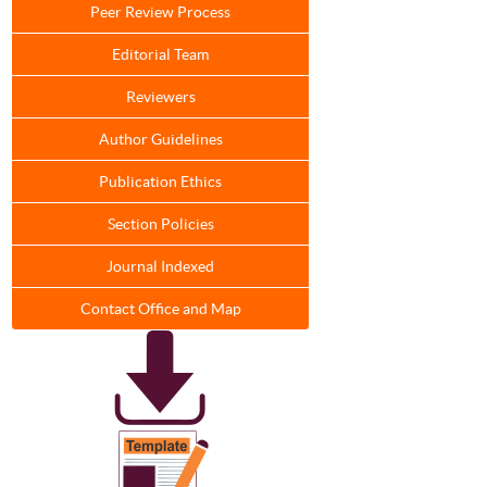
Peer Review Process
Editorial Team
Reviewers
Author Guidelines
Publication Ethics
Section Policies
Journal Indexed
Contact Office and Map