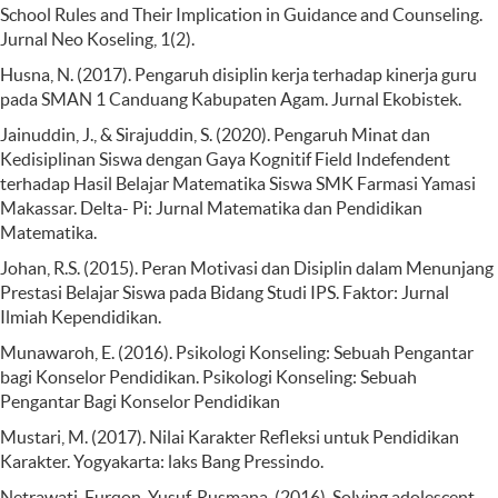
School Rules and Their Implication in Guidance and Counseling.
Jurnal Neo Koseling, 1(2).
Husna, N. (2017). Pengaruh disiplin kerja terhadap kinerja guru
pada SMAN 1 Canduang Kabupaten Agam. Jurnal Ekobistek.
Jainuddin, J., & Sirajuddin, S. (2020). Pengaruh Minat dan
Kedisiplinan Siswa dengan Gaya Kognitif Field Indefendent
terhadap Hasil Belajar Matematika Siswa SMK Farmasi Yamasi
Makassar. Delta- Pi: Jurnal Matematika dan Pendidikan
Matematika.
Johan, R.S. (2015). Peran Motivasi dan Disiplin dalam Menunjang
Prestasi Belajar Siswa pada Bidang Studi IPS. Faktor: Jurnal
Ilmiah Kependidikan.
Munawaroh, E. (2016). Psikologi Konseling: Sebuah Pengantar
bagi Konselor Pendidikan. Psikologi Konseling: Sebuah
Pengantar Bagi Konselor Pendidikan
Mustari, M. (2017). Nilai Karakter Refleksi untuk Pendidikan
Karakter. Yogyakarta: laks Bang Pressindo.
Netrawati, Furqon, Yusuf, Rusmana. (2016). Solving adolescent