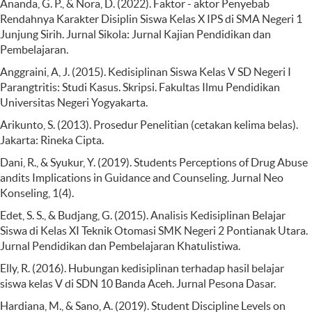
Ananda, G. P., & Nora, D. (2022). Faktor - aktor Penyebab
Rendahnya Karakter Disiplin Siswa Kelas X IPS di SMA Negeri 1
Junjung Sirih. Jurnal Sikola: Jurnal Kajian Pendidikan dan
Pembelajaran.
Anggraini, A, J. (2015). Kedisiplinan Siswa Kelas V SD Negeri I
Parangtritis: Studi Kasus. Skripsi. Fakultas Ilmu Pendidikan
Universitas Negeri Yogyakarta.
Arikunto, S. (2013). Prosedur Penelitian (cetakan kelima belas).
Jakarta: Rineka Cipta.
Dani, R., & Syukur, Y. (2019). Students Perceptions of Drug Abuse
andits Implications in Guidance and Counseling. Jurnal Neo
Konseling, 1(4).
Edet, S. S., & Budjang, G. (2015). Analisis Kedisiplinan Belajar
Siswa di Kelas XI Teknik Otomasi SMK Negeri 2 Pontianak Utara.
Jurnal Pendidikan dan Pembelajaran Khatulistiwa.
Elly, R. (2016). Hubungan kedisiplinan terhadap hasil belajar
siswa kelas V di SDN 10 Banda Aceh. Jurnal Pesona Dasar.
Hardiana, M., & Sano, A. (2019). Student Discipline Levels on