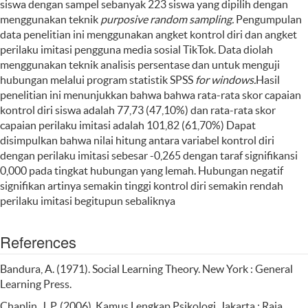
siswa dengan sampel sebanyak 223 siswa yang dipilih dengan
menggunakan teknik
purposive random sampling.
Pengumpulan
data penelitian ini menggunakan angket kontrol diri dan angket
perilaku imitasi pengguna media sosial TikTok. Data diolah
menggunakan teknik analisis persentase dan untuk menguji
hubungan melalui program statistik SPSS
for windows.
Hasil
penelitian ini menunjukkan bahwa bahwa rata-rata skor capaian
kontrol diri siswa adalah 77,73 (47,10%) dan rata-rata skor
capaian perilaku imitasi adalah 101,82 (61,70%) Dapat
disimpulkan bahwa nilai hitung antara variabel kontrol diri
dengan perilaku imitasi sebesar -0,265 dengan taraf signifikansi
0,000 pada tingkat hubungan yang lemah. Hubungan negatif
signifikan artinya semakin tinggi kontrol diri semakin rendah
perilaku imitasi begitupun sebaliknya
References
Bandura, A. (1971). Social Learning Theory. New York : General
Learning Press.
Chaplin, J. P. (2006). Kamus Lengkap Psikologi. Jakarta : Raja