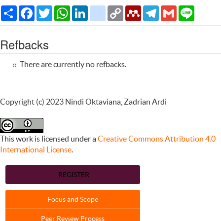
Share
Facebook
Twitter
WhatsApp
LinkedIn
citeulike
Copy
Mendeley
Telegram
Gmail
Line
Link
Refbacks
There are currently no refbacks.
Copyright (c) 2023 Nindi Oktaviana, Zadrian Ardi
This work is licensed under a
Creative Commons Attribution 4.0
International License
.
REGISTER
Focus and Scope
Peer Review Process