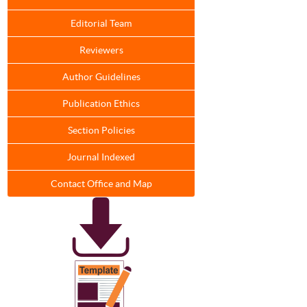
Editorial Team
Reviewers
Author Guidelines
Publication Ethics
Section Policies
Journal Indexed
Contact Office and Map