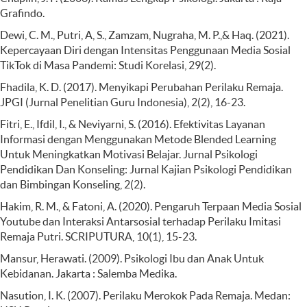
Grafindo.
Dewi, C. M., Putri, A, S., Zamzam, Nugraha, M. P.,& Haq. (2021).
Kepercayaan Diri dengan Intensitas Penggunaan Media Sosial
TikTok di Masa Pandemi: Studi Korelasi, 29(2).
Fhadila, K. D. (2017). Menyikapi Perubahan Perilaku Remaja.
JPGI (Jurnal Penelitian Guru Indonesia), 2(2), 16-23.
Fitri, E., Ifdil, I., & Neviyarni, S. (2016). Efektivitas Layanan
Informasi dengan Menggunakan Metode Blended Learning
Untuk Meningkatkan Motivasi Belajar. Jurnal Psikologi
Pendidikan Dan Konseling: Jurnal Kajian Psikologi Pendidikan
dan Bimbingan Konseling, 2(2).
Hakim, R. M., & Fatoni, A. (2020). Pengaruh Terpaan Media Sosial
Youtube dan Interaksi Antarsosial terhadap Perilaku Imitasi
Remaja Putri. SCRIPUTURA, 10(1), 15-23.
Mansur, Herawati. (2009). Psikologi Ibu dan Anak Untuk
Kebidanan. Jakarta : Salemba Medika.
Nasution, I. K. (2007). Perilaku Merokok Pada Remaja. Medan: