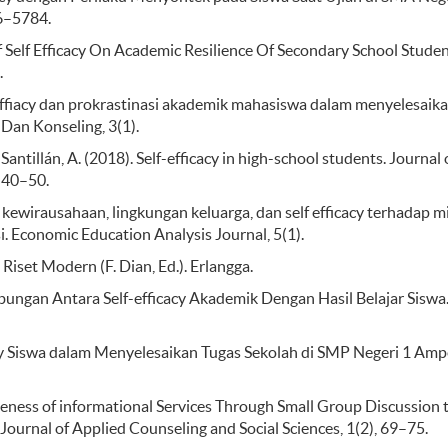
76–5784.
 Of Self Efficacy On Academic Resilience Of Secondary School Studen
.
-Effiacy dan prokrastinasi akademik mahasiswa dalam menyelesaik
 Dan Konseling, 3(1).
antillán, A. (2018). Self-efficacy in high-school students. Journal 
 40–50.
n kewirausahaan, lingkungan keluarga, dan self efficacy terhadap m
 Economic Education Analysis Journal, 5(1).
Riset Modern (F. Dian, Ed.). Erlangga.
bungan Antara Self-efficacy Akademik Dengan Hasil Belajar Siswa
ficacy Siswa dalam Menyelesaikan Tugas Sekolah di SMP Negeri 1 Am
tiveness of informational Services Through Small Group Discussion 
Journal of Applied Counseling and Social Sciences, 1(2), 69–75.