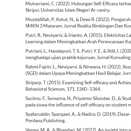
Muharriami, C. (2022). Hubungan Self-Efficacy ter
Skripsi. Universitas Islam Negeri Ar-raniry.
Muzdallifah, P., Ketut, N., & Dewi R. (2022). Pengaruh
SMKN 3 Mataram. Jurnal Realita Bimbingan Dan Konse
Putri, R., Neviyarni, & Irianto, A. (2015). Efektivi
Learning dalam Meningkatkan Arah Perencanaan Kari
Putriani, L., Handayuni, T. S., Putri, Y. E., & Ifdil, 
menghadapi ujian praktik kejuruan. Jurnal Konseling
Rahmi Fajrin, L., Neviyarni, & Nirwana, H. (2022). St
(SGD) dalam Upaya Meningkatkan Hasil Belajar. Jurnal
Siriparp, T. (2015). Examining Self-efficacy and Achi
Behavioral Sciences, 171, 1360–1364.
Sucitno, F., Sumarna, N., Priyatmo Silondae, D., & Stu
pada siswa the influence of self-efficacy on student
Syafaruddin, Syarqawi, A., & Nadira, D. (2019). Dasa
Perdana Publishing.
Verma, M. A., & Bhandari, M. (2022). An insight into 