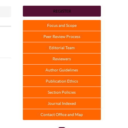
REGISTER
Focus and Scope
Peer Review Process
Editorial Team
Reviewers
Author Guidelines
Publication Ethics
Section Policies
Journal Indexed
Contact Office and Map