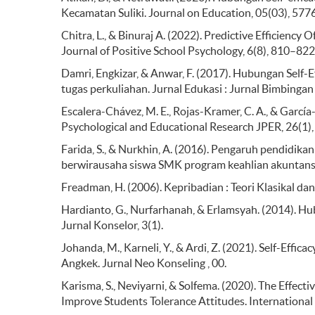
Kecamatan Suliki. Journal on Education, 05(03), 57
Chitra, L., & Binuraj A. (2022). Predictive Efficiency
Journal of Positive School Psychology, 6(8), 810–822
Damri, Engkizar, & Anwar, F. (2017). Hubungan Self
tugas perkuliahan. Jurnal Edukasi : Jurnal Bimbingan
Escalera-Chávez, M. E., Rojas-Kramer, C. A., & García-S
Psychological and Educational Research JPER, 26(1),
Farida, S., & Nurkhin, A. (2016). Pengaruh pendidika
berwirausaha siswa SMK program keahlian akuntansi.
Freadman, H. (2006). Kepribadian : Teori Klasikal dan 
Hardianto, G., Nurfarhanah, & Erlamsyah. (2014). Hu
Jurnal Konselor, 3(1).
Johanda, M., Karneli, Y., & Ardi, Z. (2021). Self-Ef
Angkek. Jurnal Neo Konseling , 00.
Karisma, S., Neviyarni, & Solfema. (2020). The Effec
Improve Students Tolerance Attitudes. International 