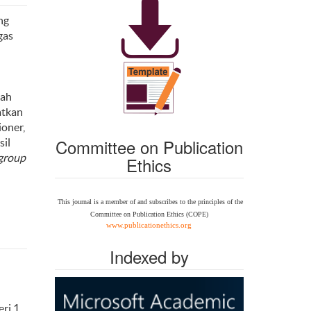
ng
gas
lah
atkan
oner,
Committee on Publication
il
 group
Ethics
This journal is a member of and subscribes to the
principles of the
Committee on Publication Ethics
(COPE)
www.publicationethics.org
Indexed by
ri 1