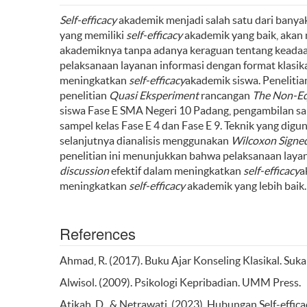
Self-efficacy
akademik menjadi salah satu dari banyak
yang memiliki
self-efficacy
akademik yang baik, akan 
akademiknya tanpa adanya keraguan tentang keadaan d
pelaksanaan layanan informasi dengan format klas
meningkatkan
self-efficacy
akademik siswa. Penelitia
penelitian
Quasi Eksperiment
rancangan
The Non
-
Eq
siswa Fase E SMA Negeri 10 Padang, pengambilan 
sampel kelas Fase E 4 dan Fase E 9. Teknik yang d
selanjutnya dianalisis menggunakan
Wilcoxon Signed
penelitian ini menunjukkan bahwa pelaksanaan laya
discussion
efektif dalam meningkatkan
self-efficacy
a
meningkatkan
self-efficacy
akademik yang lebih baik
References
Ahmad, R. (2017). Buku Ajar Konseling Klasikal. Suka
Alwisol. (2009). Psikologi Kepribadian. UMM Press.
Atikah, D., & Netrawati. (2023). Hubungan Self-effi