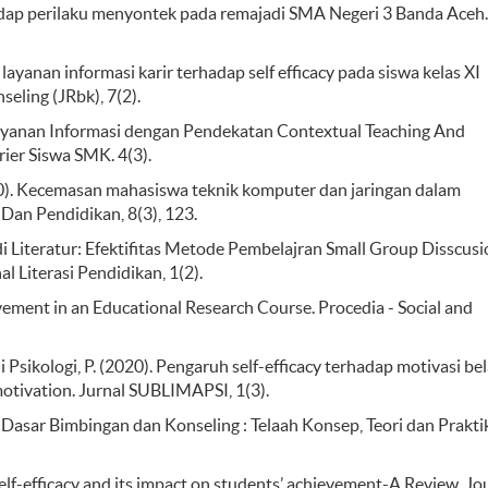
hadap perilaku menyontek pada remajadi SMA Negeri 3 Banda Aceh.
 layanan informasi karir terhadap self efficacy pada siswa kelas XI
ling (JRbk), 7(2).
tas Layanan Informasi dengan Pendekatan Contextual Teaching And
er Siswa SMK. 4(3).
I. (2020). Kecemasan mahasiswa teknik komputer dan jaringan dalam
 Dan Pendidikan, 8(3), 123.
udi Literatur: Efektifitas Metode Pembelajran Small Group Disscus
 Literasi Pendidikan, 1(2).
evement in an Educational Research Course. Procedia - Social and
di Psikologi, P. (2020). Pengaruh self-efficacy terhadap motivasi bel
 motivation. Jurnal SUBLIMAPSI, 1(3).
r-Dasar Bimbingan dan Konseling : Telaah Konsep, Teori dan Prakti
self-efficacy and its impact on students’ achievement-A Review. Jo