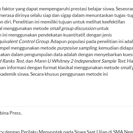
 faktor yang dapat mempengaruhi prestasi belajar siswa. Seseora
merasa dirinya selalu siap dan sigap dalam menuntaskan tugas-tu
iri. Penelitian ini memiliki tujuan untuk melihat keefektifan
ikal menggunakan metode
small group discussion
untuk
n ini menggunakan pendekatan kuantitatif, dengan jenis
uivalent Control Group
. Adapun populasi pada penelitian ini ada
sampel menggunakan metode
purposive sampling
, kemudian didap
igunakan dalam pengumpulan data adalah dengan menyebarkan kuesi
 Ranks Test
, dan
Mann U Whitney 2 Independent Sam
p
le Test.
Has
nan informasi dengan format klasikal menggunakan metode
small
kademik siswa. Secara khusus penggunaan metode ini
.
bina Press.
cacy dengan Perilaku Menyontek pada Siswa Saat Ujian di SMA Nege