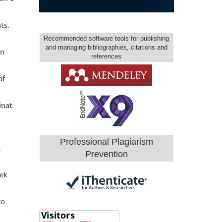
ts.
Recommended software tools for publishing
and managing bibliographies, citations and
an
references
of
inat
Professional Plagiarism
.
Prevention
pek
to