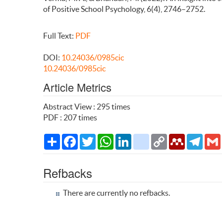
of Positive School Psychology, 6(4), 2746–2752.
Full Text:
PDF
DOI:
10.24036/0985cic
10.24036/0985cic
Article Metrics
Abstract View : 295 times
PDF : 207 times
Share
Facebook
Twitter
WhatsApp
LinkedIn
citeulike
Copy
Mendeley
Teleg
Link
Refbacks
There are currently no refbacks.