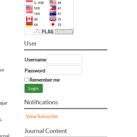
User
Username
ion
Password
Remember me
Notifications
ajar
View
Subscribe
k.
Journal Content
urnal