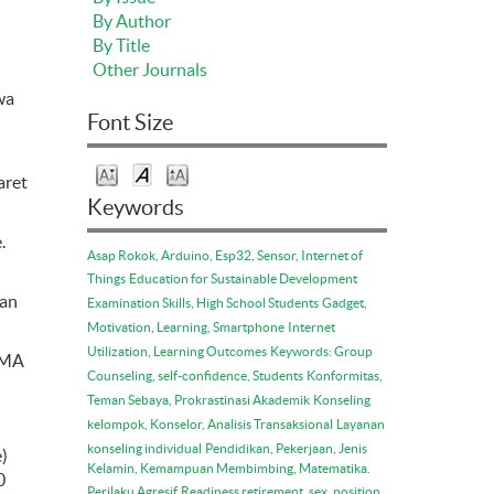
By Author
By Title
Other Journals
wa
Font Size
aret
Keywords
.
Asap Rokok, Arduino, Esp32, Sensor, Internet of
Things
Education for Sustainable Development
aan
Examination Skills, High School Students
Gadget,
Motivation, Learning, Smartphone
Internet
Utilization, Learning Outcomes
Keywords: Group
SMA
Counseling, self-confidence, Students
Konformitas,
Teman Sebaya, Prokrastinasi Akademik
Konseling
kelompok, Konselor, Analisis Transaksional
Layanan
konseling individual
Pendidikan, Pekerjaan, Jenis
)
Kelamin, Kemampuan Membimbing, Matematika.
0
Perilaku Agresif
Readiness retirement, sex, position,