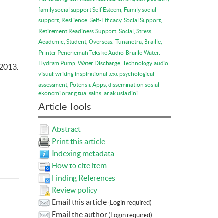
family social support
Self Esteem, Family social
support, Resilience.
Self-Efficacy, Social Support,
Retirement Readiness
Support, Social, Stress,
Academic, Student, Overseas.
Tunanetra, Braille,
Printer Penerjemah Teks ke Audio-Braille
Water,
Hydram Pump, Water Discharge, Technology
audio
 2013.
visual: writing
inspirational text
psychological
assessment, Potensia Apps, dissemination
sosial
ekonomi orang tua, sains, anak usia dini.
Article Tools
Abstract
Print this article
Indexing metadata
How to cite item
Finding References
Review policy
Email this article
(Login required)
Email the author
(Login required)