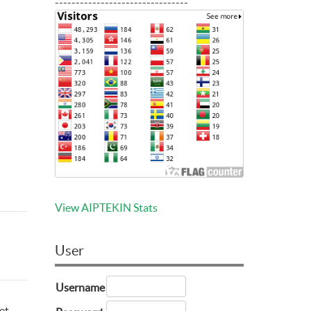
--------------------------------
View AIPTEKIN Stats
User
Username
et