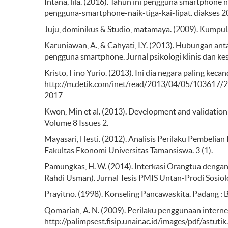
Intana, lila. (2016). Tahun ini pengguna smartphone na
pengguna-smartphone-naik-tiga-kai-lipat. diakses 
Juju, dominikus & Studio, matamaya. (2009). Kumpu
Karuniawan, A., & Cahyati, I.Y. (2013). Hubungan a
pengguna smartphone. Jurnal psikologi klinis dan kes
Kristo, Fino Yurio. (2013). Ini dia negara paling kec
http://m.detik.com/inet/read/2013/04/05/103617/2
2017
Kwon, Min et al. (2013). Development and validation 
Volume 8 Issues 2.
Mayasari, Hesti. (2012). Analisis Perilaku Pembeli
Fakultas Ekonomi Universitas Tamansiswa. 3 (1).
Pamungkas, H. W. (2014). Interkasi Orangtua denga
Rahdi Usman). Jurnal Tesis PMIS Untan-Prodi Sosiol
Prayitno. (1998). Konseling Pancawaskita. Padang :
Qomariah, A. N. (2009). Perilaku penggunaan intern
http://palimpsest.fisip.unair.ac.id/images/pdf/astuti