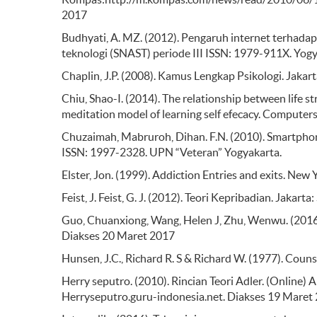
2017
Budhyati, A. MZ. (2012). Pengaruh internet terhadap 
teknologi (SNAST) periode III ISSN: 1979-911X. Yog
Chaplin, J.P. (2008). Kamus Lengkap Psikologi. Jakar
Chiu, Shao-I. (2014). The relationship between life 
meditation model of learning self efecacy. Computer
Chuzaimah, Mabruroh, Dihan. F.N. (2010). Smartphon
ISSN: 1997-2328. UPN “Veteran” Yogyakarta.
Elster, Jon. (1999). Addiction Entries and exits. New
Feist, J. Feist, G. J. (2012). Teori Kepribadian. Jakar
Guo, Chuanxiong, Wang, Helen J, Zhu, Wenwu. (2016).
Diakses 20 Maret 2017
Hunsen, J.C., Richard R. S & Richard W. (1977). Coun
Herry seputro. (2010). Rincian Teori Adler. (Online) 
Herryseputro.guru-indonesia.net. Diakses 19 Maret