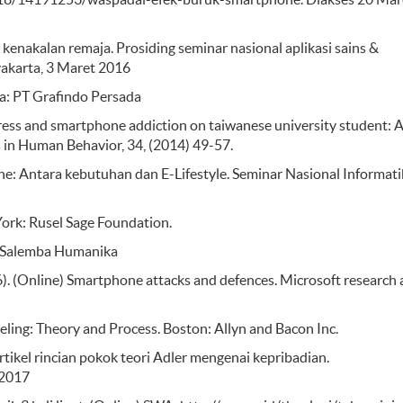
kenakalan remaja. Prosiding seminar nasional aplikasi sains &
yakarta, 3 Maret 2016
ta: PT Grafindo Persada
stress and smartphone addiction on taiwanese university student: 
s in Human Behavior, 34, (2014) 49-57.
e: Antara kebutuhan dan E-Lifestyle. Seminar Nasional Informati
 York: Rusel Sage Foundation.
ta: Salemba Humanika
 (Online) Smartphone attacks and defences. Microsoft research a
seling: Theory and Process. Boston: Allyn and Bacon Inc.
Artikel rincian pokok teori Adler mengenai kepribadian.
 2017