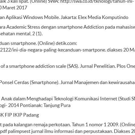
ik 3 kali lipat. (Online) SWA: http://swa.co.id/tknologi/tahun-ini-
20 Maret 2017
lan Aplikasi Windows Mobile. Jakarta: Elex Media Komputindo
ntara Academic Stress dengan smartphone Addiction pada mahasis
ehatan mental, 2 (1).
anduan smartphone. (Online) detik.com:
2122/ini-dia-negara-paling-kecanduan-smartpone. diakses 20 M
of a smartphone addiction scale (SAS). Jurnal Penelitian. Plos One
an Ponsel Cerdas (Smartphone). Jurnal Manajemen dan kewirausah
n Anak dalam Menghadapi Teknologi Komunikasi Internet (Studi 
ogi- 2014 Pontianak: Tanjung Pura
 BK FIP IKIP Padang
et pada kalangan remaja perkotaan. Tahun 1 nomor 1 2009. (Online
k.pdf palimpsest jurnal ilmu informasi dan perpustakaan. Diakses 2