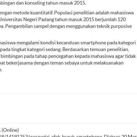
mbingan dan konseling tahun masuk 2015.
 dengan metode kuantitatif. Populasi penelitian adalah mahasiswa
Universitas Negeri Padang tahun masuk 2015 berjumlah 120
wa. Pengambilan sampel dengan menggunakan teknik purposive
asiswa mengalami kondisi kecanduan smartphone pada kategori
pada tingkat kategori sedang. Berdasarkan temuan penelitian,
 bimbingan pada tahap pencegahan kepada mahasiswa agar tidak
at bekerjasama dengan teman sebaya untuk melaksanakan
.
 (Online)
8/14191253/waspadai-efek-buruk-smartphone. Diakses 20 Mar