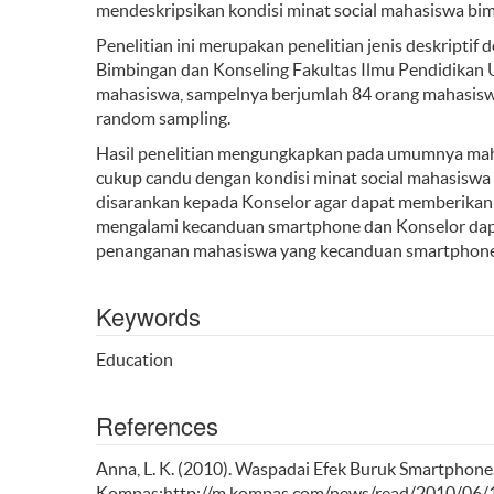
mendeskripsikan kondisi minat social mahasiswa bi
Penelitian ini merupakan penelitian jenis deskriptif
Bimbingan dan Konseling Fakultas Ilmu Pendidikan 
mahasiswa, sampelnya berjumlah 84 orang mahasis
random sampling.
Hasil penelitian mengungkapkan pada umumnya mah
cukup candu dengan kondisi minat social mahasiswa 
disarankan kepada Konselor agar dapat memberikan
mengalami kecanduan smartphone dan Konselor dap
penanganan mahasiswa yang kecanduan smartphone
Keywords
Education
References
Anna, L. K. (2010). Waspadai Efek Buruk Smartphone.
Kompas:http://m.kompas.com/news/read/2010/06/1