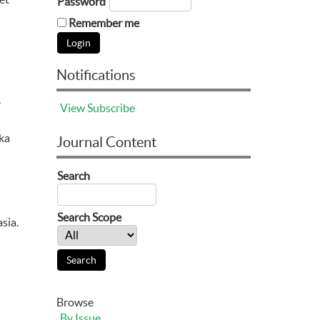
Password
Remember me
Notifications
A
View
Subscribe
ka
Journal Content
Search
Search Scope
sia.
Browse
By Issue