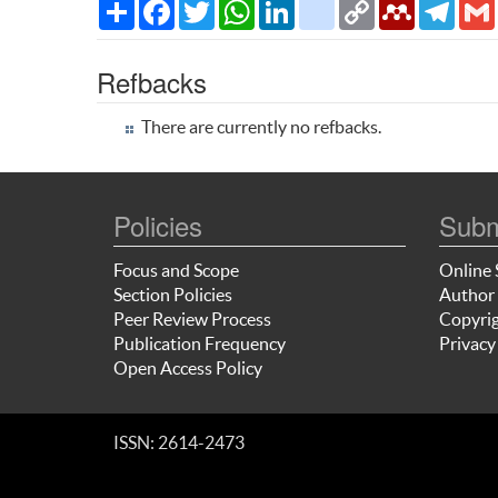
Share
Facebook
Twitter
WhatsApp
LinkedIn
citeulike
Copy
Mendeley
Teleg
Link
Refbacks
There are currently no refbacks.
Policies
Subm
Focus and Scope
Online 
Section Policies
Author 
Peer Review Process
Copyrig
Publication Frequency
Privacy
Open Access Policy
ISSN: 2614-2473