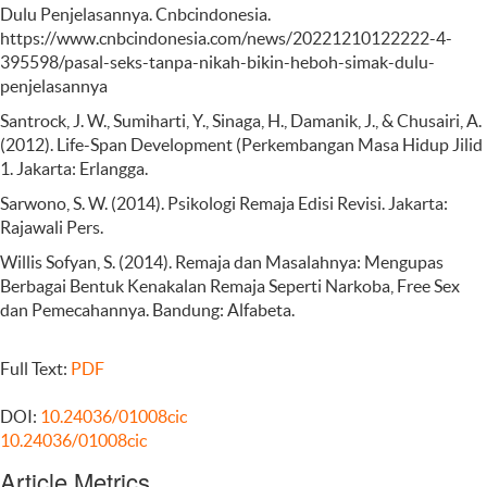
Dulu Penjelasannya. Cnbcindonesia.
https://www.cnbcindonesia.com/news/20221210122222-4-
395598/pasal-seks-tanpa-nikah-bikin-heboh-simak-dulu-
penjelasannya
Santrock, J. W., Sumiharti, Y., Sinaga, H., Damanik, J., & Chusairi, A.
(2012). Life-Span Development (Perkembangan Masa Hidup Jilid
1. Jakarta: Erlangga.
Sarwono, S. W. (2014). Psikologi Remaja Edisi Revisi. Jakarta:
Rajawali Pers.
Willis Sofyan, S. (2014). Remaja dan Masalahnya: Mengupas
Berbagai Bentuk Kenakalan Remaja Seperti Narkoba, Free Sex
dan Pemecahannya. Bandung: Alfabeta.
Full Text:
PDF
DOI:
10.24036/01008cic
10.24036/01008cic
Article Metrics