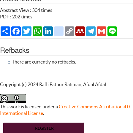
Abstract View : 304 times
PDF : 202 times
Share
Facebook
Twitter
WhatsApp
LinkedIn
citeulike
Copy
Mendeley
Telegram
Gmail
Line
Link
Refbacks
There are currently no refbacks.
Copyright (c) 2024 Rafli Fathur Rahman, Afdal Afdal
This work is licensed under a
Creative Commons Attribution 4.0
International License
.
REGISTER