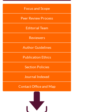
Focus and Scope
Peer Review Process
Editorial Team
Reviewers
Author Guidelines
Publication Ethics
Section Policies
Journal Indexed
Contact Office and Map