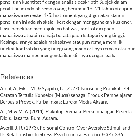
penelitian kuantitatif dengan analisis deskriptif. Subjek dalam
penilitian ini adalah remaja yang berumur 19- 21 tahun ataupun
mahasiswa semester 1-5. Instrument yang digunakan dalam
penelitian ini adalah skala likert dengan menggunakan kusioner.
Hasil penelitian menunjukkan bahwa , kontrol diri pada
mahasiswa atuapin remaja berada pada kategori yang tinggi.
Kesimpulannya adalah mahasiswa ataupun remaja memiliki
tingkat kontrol diri yang tinggi yang mana artinya remaja ataupun
mahasiswa mampu mengendalikan dirinya dengan baik.
References
Afdal, A., Fikri, M., & Syapitri, D. (2022). Konseling Pranikah: 44
Catatan Tertulis Konselor (Muda) sebagai Produk Pembelajaran
Berbasis Proyek. Purbalingga: Eureka Media Aksara.
Ali, M. & M. A. (2014). Psikologi Remaja: Perkembangan Peserta
Didik. Jakarta: Bumi Aksara.
Averill, J. R. (1973). Personal Control Over Aversive Stimuli and
Its Relationship To Stress. Psychological Bulletin, 80(4), 286.