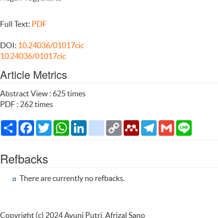
Full Text:
PDF
DOI:
10.24036/01017cic
10.24036/01017cic
Article Metrics
Abstract View : 625 times
PDF : 262 times
Share
Facebook
Twitter
WhatsApp
LinkedIn
citeulike
Copy
Mendeley
Telegram
Gmail
Line
Link
Refbacks
There are currently no refbacks.
Copyright (c) 2024 Ayuni Putri, Afrizal Sano