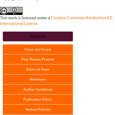
This work is licensed under a
Creative Commons Attribution 4.0
International License
.
REGISTER
Focus and Scope
Peer Review Process
Editorial Team
Reviewers
Author Guidelines
Publication Ethics
Section Policies