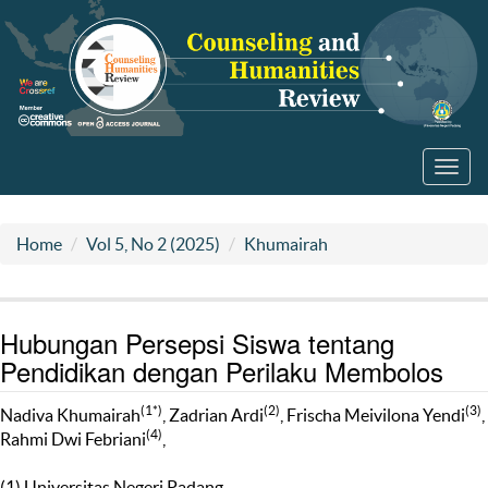
Toggl
navig
Home
Vol 5, No 2 (2025)
Khumairah
Hubungan Persepsi Siswa tentang
Pendidikan dengan Perilaku Membolos
(1*)
(2)
(3)
Nadiva Khumairah
, Zadrian Ardi
, Frischa Meivilona Yendi
,
(4)
Rahmi Dwi Febriani
,
(1) Universitas Negeri Padang