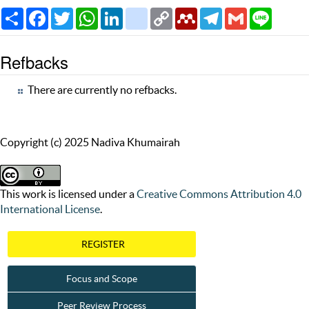
Share
Facebook
Twitter
WhatsApp
LinkedIn
citeulike
Copy
Mendeley
Telegram
Gmail
Line
Link
Refbacks
There are currently no refbacks.
Copyright (c) 2025 Nadiva Khumairah
This work is licensed under a
Creative Commons Attribution 4.0
International License
.
REGISTER
Focus and Scope
Peer Review Process